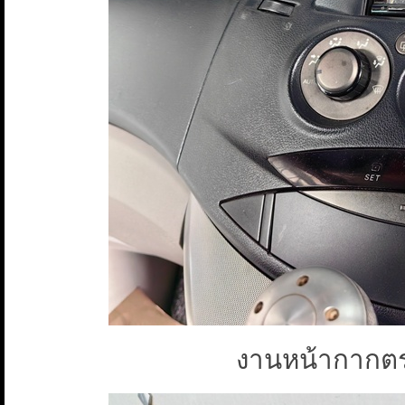
งานหน้ากากตรง