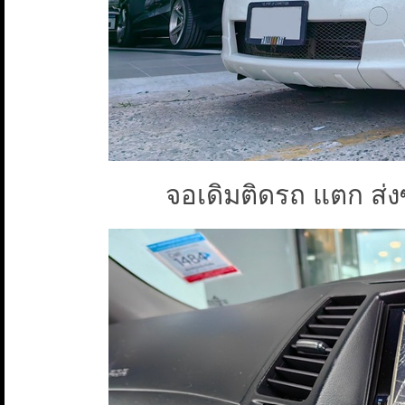
จอเดิมติดรถ แตก ส่ง