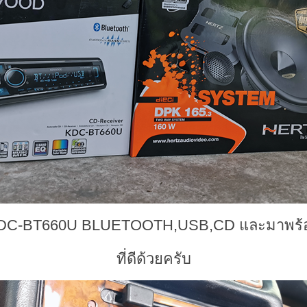
-BT660U BLUETOOTH,USB,CD และมาพร้อ
ที่ดี
ด้วยครับ