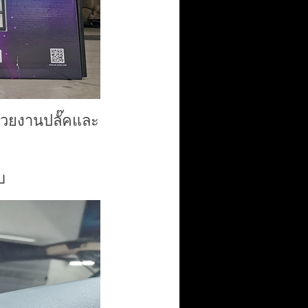
้วยงานปลั๊คและ
บ