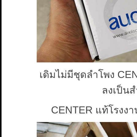
เดิมไม่มีชุดลำโพง CE
ลงเป็นส
CENTER แท้โรงงาน