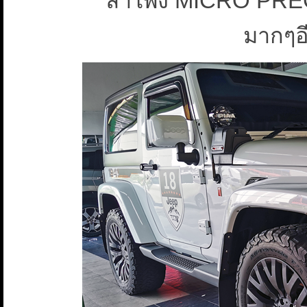
ลำโพง MICRO PRECIS
มากๆอ