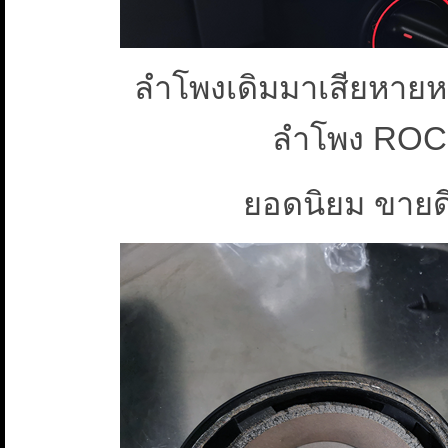
ลำโพงเดิมมาเสียหายหม
ลำโพง ROCK 
ยอดนิยม ขายดี