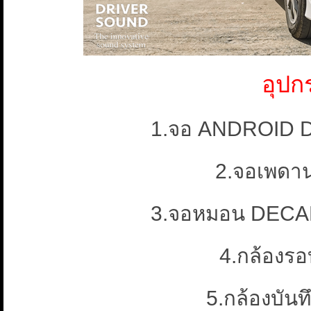
อุปก
1.จอ ANDROID D
2.จอเพดา
3.จอหมอน DECAR
4.กล้องร
5.กล้องบัน