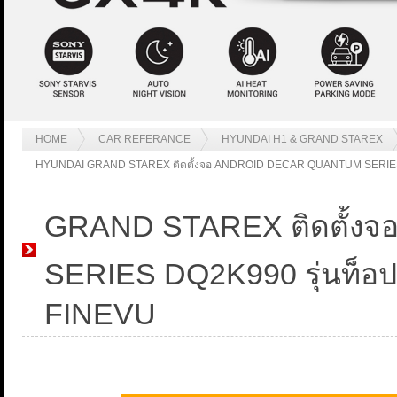
HOME
CAR REFERANCE
HYUNDAI H1 & GRAND STAREX
HYUNDAI GRAND STAREX ติดตั้งจอ ANDROID DECAR QUANTUM SERIES DQ2K9
GRAND STAREX ติดตั้
SERIES DQ2K990 รุ่นท็อปที
FINEVU