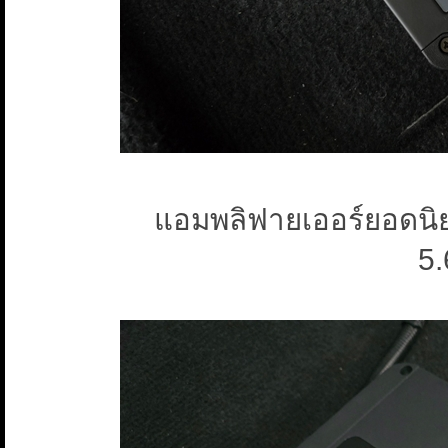
แอมพลิฟายเออร์ยอด
5