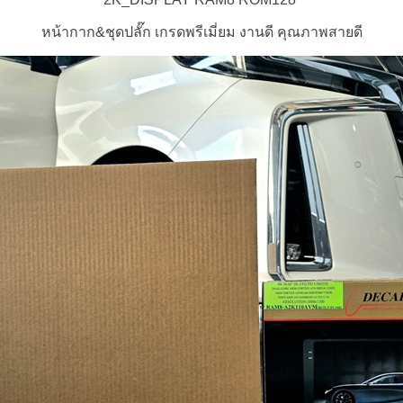
หน้ากาก&ชุดปลั๊ก เกรดพรีเมี่ยม งานดี คุณภาพสายดี