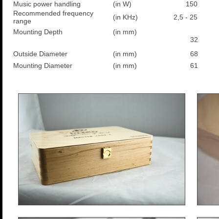
Music power handling
(in W)
150
Recommended frequency
(in KHz)
2,5 - 25
range
Mounting Depth
(in mm)
32
Outside Diameter
(in mm)
68
Mounting Diameter
(in mm)
61