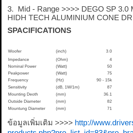
3
. Mid - Range >>>> DEGO SP 3.0
HIDH TECH ALUMINIUM CONE DRI
SPACIFICATIONS
Woofer
(inch)
3.0
Impedance
(Ohm)
4
Nominal Power
(Watt)
50
Peakpower
(Watt)
75
Frequency
(Hz)
90 - 15k
Sensitivity
(dB, 1W/1m)
87
Mounting Deoth
(mm)
36.1
Outside Diameter
(mm)
82
Mountung Diameter
(mm)
71
ข้อมูลเพิ่มเติม >>>>
http://www.driver
products.php?pro_list_id=83&pro_br