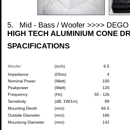
5. Mid - Bass / Woofer >>>> DEG
HIGH TECH ALUMINIUM CONE D
SPACIFICATIONS
Woofer
(inch)
6.5
Impedance
(Ohm)
4
Nominal Power
(Watt)
100
Peakpower
(Watt)
120
Frequency
(Hz)
50 - 12k
Sensitivity
(dB, 1W/1m)
89
Mounting Deoth
(mm)
66.5
Outside Diameter
(mm)
166
Mountung Diameter
(mm)
142